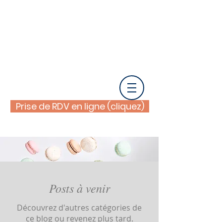
AGATHE CUNY
NUTRITIONNISTE
PAYS BASQUE- 64
Prise de RDV en ligne (cliquez)
Posts à venir
Découvrez d'autres catégories de
ce blog ou revenez plus tard.